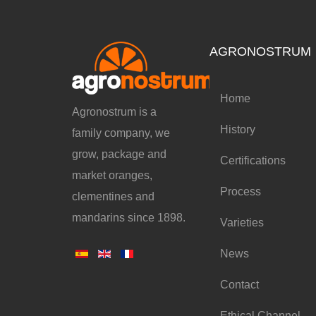
AGRONOSTRUM
Home
Agronostrum is a
History
family company, we
grow, package and
Certifications
market oranges,
Process
clementines and
mandarins since 1898.
Varieties
News
Contact
Ethical Channel