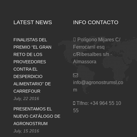
LATEST NEWS
INFO CONTACTO
Polígono Mijares C/
FINALISTAS DEL
Ferrocarril esq
PREMIO “EL GRAN
c/Ribesalbes s/n ·
RETO DE LOS
Almassora
PROVEEDORES
CONTRA EL
DESPERDICIO
info@agronostrumsl.co
ALIMENTARIO” DE
m
CARREFOUR
July, 22 2016
Tlfno:
+34 964 55 10
PRESENTAMOS EL
55
NUEVO CATÁLOGO DE
AGRONOSTRUM
July, 15 2016